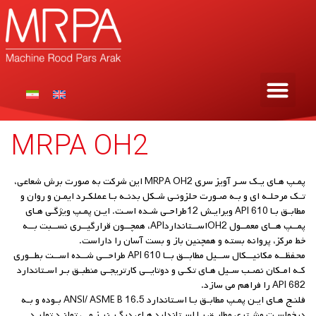
MRPA OH2
پمـپ هـای یـک سـر آویز سری MRPA OH2 این شرکت به صورت برش شعاعی،
تـک مرحلـه ای و بـه صـورت حلزونـی شـکل بدنـه بـا عملکـرد ایمـن و روان و
مطابـق بـا API 610 ویرایـش 12طراحـی شـده اسـت. ایـن پمـپ ویژگـی هـای
پمــپ هــای معمــول OH2اســتانداردAPI، همچــون قرارگیــری نســبت بــه
خط مرکز، پروانه بسته و همچنین باز و بست آسان را داراست.
محفظــه مکانیــکال ســیل مطابــق بــا API 610 طراحــی شــده اســت بطــوری
کـه امـکان نصـب سـیل هـای تکـی و دوتایــی کارتریجـی منطبـق بـر اسـتاندارد
API 682 را فراهم می سازد.
فلنـج هـای ایـن پمـپ مطابـق بـا اسـتاندارد ANSI/ ASME B 16.5 بـوده و بـه
درخواسـت مشـتری مطابـق بـا اسـتاندارد هـای دیگـر نیـز مـی توانـد تولیـد